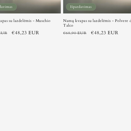
davimas
Išpardavimas
pas su lazdelėmis - Muschio
Namų kvapas su lazdelėmis - Polvere 
Talco
Išpardavimo
€48,23 EUR
Įprasta
Išpardavimo
€48,23 EUR
 EUR
€68,90 EUR
kaina
kaina
kaina