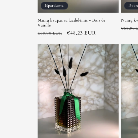
Išparduota
Išpar
Namų kvapas su lazdelėmis - Bois de
Namų kva
Vanille
Įprasta
€68,90
Įprasta
Išpardavimo
€48,23 EUR
€68,90 EUR
kaina
kaina
kaina