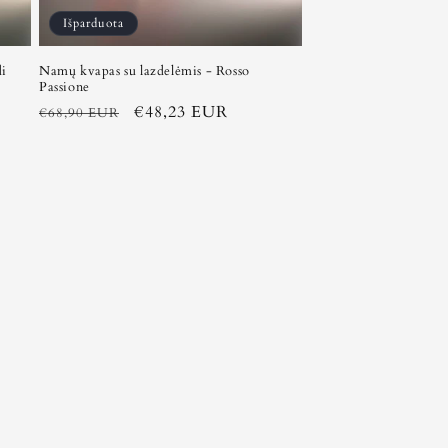
Išparduota
di
Namų kvapas su lazdelėmis - Rosso
Passione
Įprasta
Išpardavimo
€48,23 EUR
€68,90 EUR
kaina
kaina