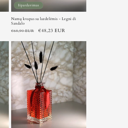
Išpardavimas
Namų kvapas su lazdelėmis - Legni di
Sandalo
Įprasta
Išpardavimo
€48,23 EUR
€68,90 EUR
kaina
kaina