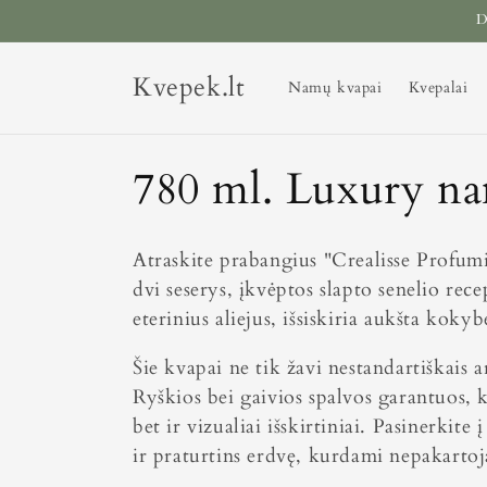
Eiti į
D
turinį
Kvepek.lt
Namų kvapai
Kvepalai
K
780 ml. Luxury n
o
Atraskite prabangius "Crealisse Profum
l
dvi seserys, įkvėptos slapto senelio rec
eterinius aliejus, išsiskiria aukšta kokyb
e
Šie kvapai ne tik žavi nestandartiškais 
Ryškios bei gaivios spalvos garantuos, k
k
bet ir vizualiai išskirtiniai. Pasinerki
c
ir praturtins erdvę, kurdami nepakarto