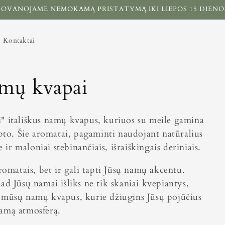
OVANOJAME NEMOKAMĄ PRISTATYMĄ IKI LIEPOS 15 DIENO
Kontaktai
amų kvapai
i" itališkus namų kvapus, kuriuos su meile gamina
epto. Šie aromatai, pagaminti naudojant natūralius
e ir maloniai stebinančiais, išraiškingais deriniais.
aromatais, bet ir gali tapti Jūsų namų akcentu.
ad Jūsų namai išliks ne tik skaniai kvepiantys,
te į mūsų namų kvapus, kurie džiugins Jūsų pojūčius
jamą atmosferą.