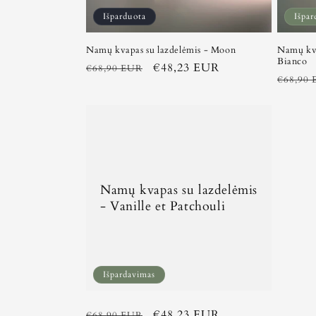
Išparduota
Išpar
Namų kvapas su lazdelėmis - Moon
Namų kva
Bianco
Įprasta
Išpardavimo
€48,23 EUR
€68,90 EUR
Įprasta
€68,90
kaina
kaina
kaina
Namų kvapas su lazdelėmis
- Vanille et Patchouli
Išpardavimas
Įprasta
Išpardavimo
€48,23 EUR
€68,90 EUR